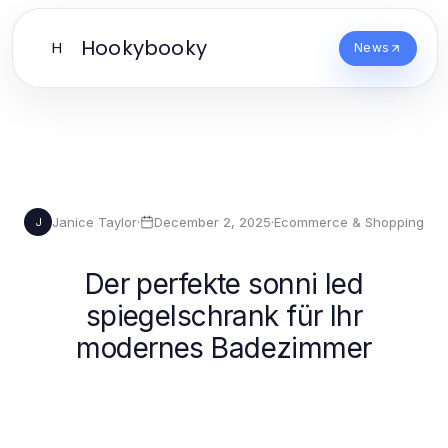
Hookybooky
H
News
Janice Taylor
·
December 2, 2025
·
Ecommerce & Shopping
J
Der perfekte sonni led
spiegelschrank für Ihr
modernes Badezimmer