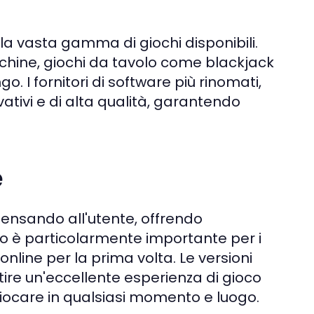
a vasta gamma di giochi disponibili.
achine, giochi da tavolo come blackjack
go. I fornitori di software più rinomati,
ativi e di alta qualità, garantendo
e
ensando all'utente, offrendo
sto è particolarmente importante per i
nline per la prima volta. Le versioni
ire un'eccellente esperienza di gioco
ocare in qualsiasi momento e luogo.