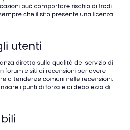
icazioni può comportare rischio di frodi
sempre che il sito presente una licenza
li utenti
nza diretta sulla qualità del servizio di
in forum e siti di recensioni per avere
zione a tendenze comuni nelle recensioni,
ziare i punti di forza e di debolezza di
ili