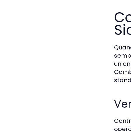
Co
Si
Quando
sempr
un en
Gambl
stand
Ver
Contr
opera