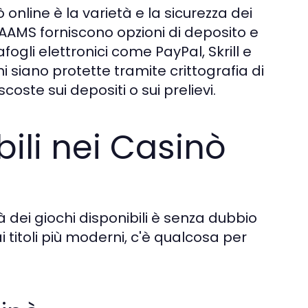
nline è la varietà e la sicurezza dei
 AAMS forniscono opzioni di deposito e
fogli elettronici come PayPal, Skrill e
i siano protette tramite crittografia di
oste sui depositi o sui prelievi.
bili nei Casinò
tà dei giochi disponibili è senza dubbio
 ai titoli più moderni, c'è qualcosa per