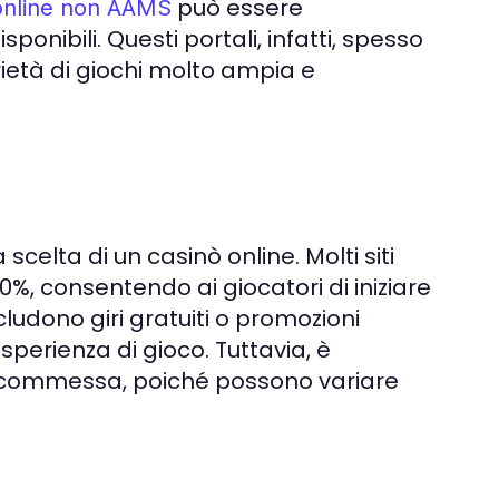
può essere
 online non AAMS
sponibili. Questi portali, infatti, spesso
ietà di giochi molto ampia e
scelta di un casinò online. Molti siti
0%, consentendo ai giocatori di iniziare
cludono giri gratuiti o promozioni
sperienza di gioco. Tuttavia, è
 scommessa, poiché possono variare