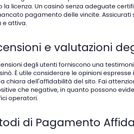
to la licenza. Un casinò senza adeguate certif
mancato pagamento delle vincite. Assicurati 
 e attiva.
ensioni e valutazioni deg
ensioni degli utenti forniscono una testimonia
inò. È utile considerare le opinioni espresse 
a chiara dell'affidabilità del sito. Fai atten
ositive che negative, in quanto possono eviden
ici operatori.
odi di Pagamento Affidab