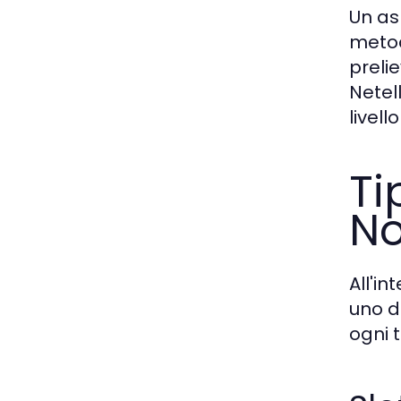
Un as
metod
prelie
Netel
livell
Ti
N
All'in
uno de
ogni t