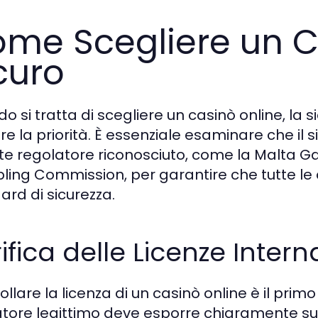
me Scegliere un 
curo
 si tratta di scegliere un casinò online, la s
e la priorità. È essenziale esaminare che il s
te regolatore riconosciuto, come la Malta G
ing Commission, per garantire che tutte le o
ard di sicurezza.
ifica delle Licenze Intern
ollare la licenza di un casinò online è il prim
tore legittimo deve esporre chiaramente sul 