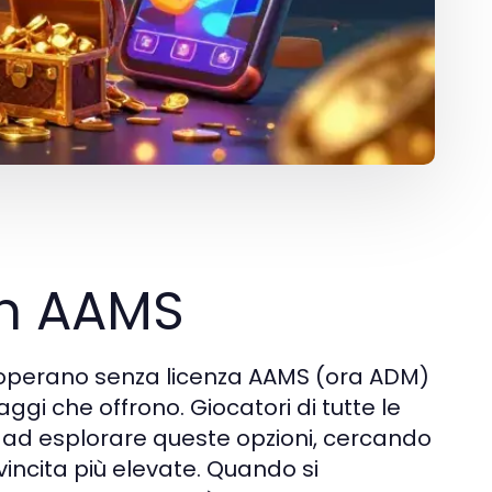
on AAMS
che operano senza licenza AAMS (ora ADM)
gi che offrono. Giocatori di tutte le
o ad esplorare queste opzioni, cercando
vincita più elevate. Quando si