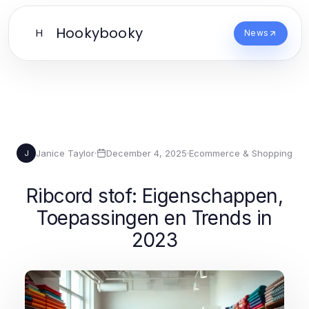
Hookybooky
H
News
Janice Taylor
·
December 4, 2025
·
Ecommerce & Shopping
J
Ribcord stof: Eigenschappen,
Toepassingen en Trends in
2023