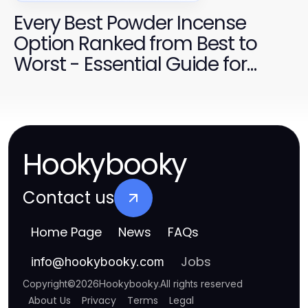
Every Best Powder Incense
Option Ranked from Best to
Worst - Essential Guide for
2026
Hookybooky
Contact us
Home Page
News
FAQs
Jobs
info
@
hookybooky.com
Copyright
©
2026
Hookybooky
.
All rights reserved
About Us
Privacy
Terms
Legal