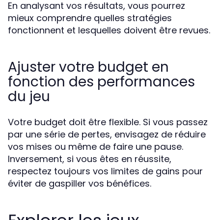
En analysant vos résultats, vous pourrez
mieux comprendre quelles stratégies
fonctionnent et lesquelles doivent être revues.
Ajuster votre budget en
fonction des performances
du jeu
Votre budget doit être flexible. Si vous passez
par une série de pertes, envisagez de réduire
vos mises ou même de faire une pause.
Inversement, si vous êtes en réussite,
respectez toujours vos limites de gains pour
éviter de gaspiller vos bénéfices.