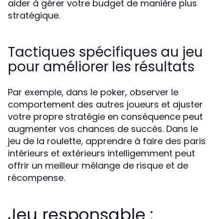
aider à gérer votre budget de manière plus
stratégique.
Tactiques spécifiques au jeu
pour améliorer les résultats
Par exemple, dans le poker, observer le
comportement des autres joueurs et ajuster
votre propre stratégie en conséquence peut
augmenter vos chances de succès. Dans le
jeu de la roulette, apprendre à faire des paris
intérieurs et extérieurs intelligemment peut
offrir un meilleur mélange de risque et de
récompense.
Jeu responsable :