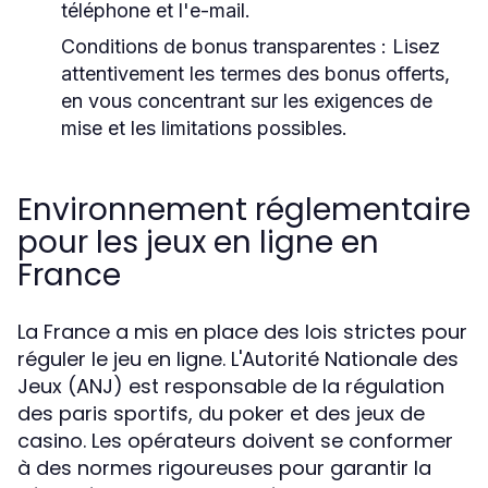
téléphone et l'e-mail.
Conditions de bonus transparentes :
Lisez
attentivement les termes des bonus offerts,
en vous concentrant sur les exigences de
mise et les limitations possibles.
Environnement réglementaire
pour les jeux en ligne en
France
La France a mis en place des lois strictes pour
réguler le jeu en ligne. L'Autorité Nationale des
Jeux (ANJ) est responsable de la régulation
des paris sportifs, du poker et des jeux de
casino. Les opérateurs doivent se conformer
à des normes rigoureuses pour garantir la