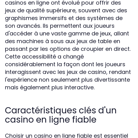
casinos en ligne ont évolué pour offrir des
jeux de qualité supérieure, souvent avec des
graphismes immersifs et des systèmes de
son avancés. Ils permettent aux joueurs
d'accéder à une vaste gamme de jeux, allant
des machines à sous aux jeux de table en
passant par les options de croupier en direct.
Cette accessibilité a changé
considérablement la façon dont les joueurs
interagissent avec les jeux de casino, rendant
l'expérience non seulement plus divertissante
mais également plus interactive.
Caractéristiques clés d'un
casino en ligne fiable
Choisir un casino en ligne fiable est essentiel