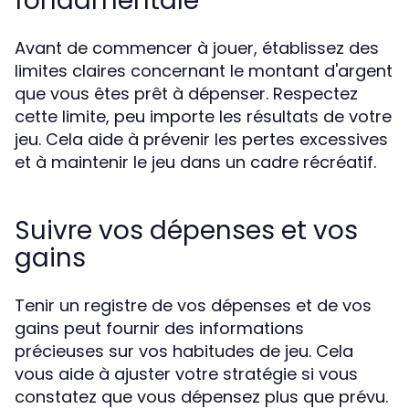
fondamentale
Avant de commencer à jouer, établissez des
limites claires concernant le montant d'argent
que vous êtes prêt à dépenser. Respectez
cette limite, peu importe les résultats de votre
jeu. Cela aide à prévenir les pertes excessives
et à maintenir le jeu dans un cadre récréatif.
Suivre vos dépenses et vos
gains
Tenir un registre de vos dépenses et de vos
gains peut fournir des informations
précieuses sur vos habitudes de jeu. Cela
vous aide à ajuster votre stratégie si vous
constatez que vous dépensez plus que prévu.