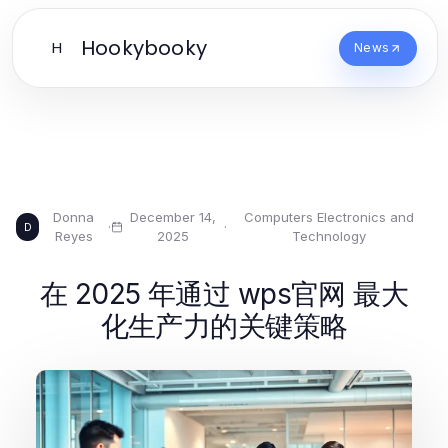
Hookybooky
H
News
Donna
December 14,
Computers Electronics and
·
·
D
Reyes
2025
Technology
在 2025 年通过 wps官网 最大
化生产力的关键策略